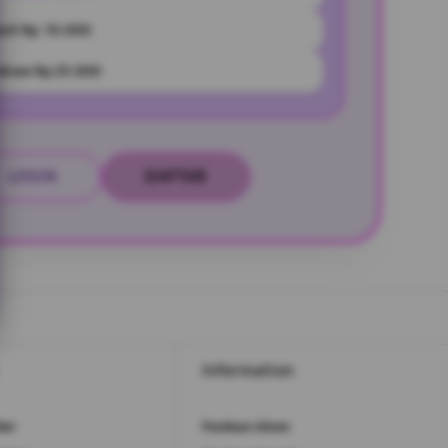
it Rp. 10.000
draw Rp 25.000
LOGIN
DAFTAR
Information
ber
Panduan Akses