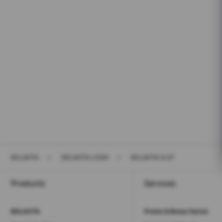
Layer Popup Close
BOLAVITA
>
BOLAVITA LOGIN
>
BOLAVITA SLOT
Footer Navigation
Products
Services
BOLAVITA
Promo & Bonus Harian